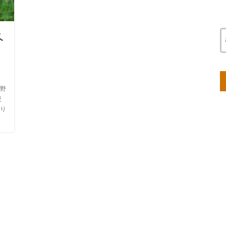
久
も
野
更
り