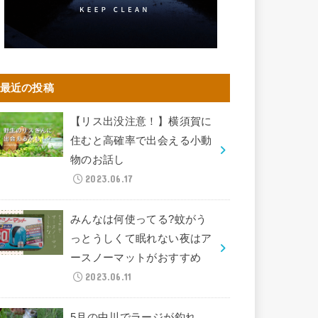
最近の投稿
【リス出没注意！】横須賀に
住むと高確率で出会える小動
物のお話し
2023.06.17
みんなは何使ってる?蚊がう
っとうしくて眠れない夜はア
ースノーマットがおすすめ
2023.06.11
5月の中川でラージが釣れ