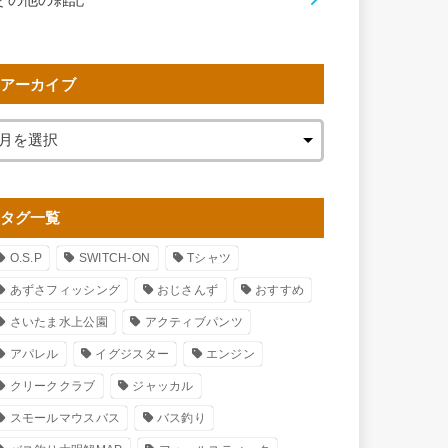
アーカイブ
タグ一覧
O.S.P
SWITCH-ON
Tシャツ
あずさフィッシング
おじさんず
おすすめ
さいたま水上公園
アクティブパンツ
アパレル
イグジスター
エンジン
クリーククラブ
ジャッカル
スモールマウスバス
バス釣り