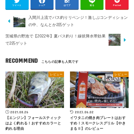
ツイート
シェア
はてブ
送る
Pocket
入間川上流でバス釣りリベンジ！激しぶコンディション
の中、なんとか2匹ゲット
茨城県の野池で【2022年】夏バス釣り！線状降水帯効果
で2匹ゲット
RECOMMEND
レビュー
レビュー
2021.08.26
2023.06.02
【エンジン】フォールスティック
イワタニの焼き肉プレートはおす
はよく釣れる！おすすめカラーと
すめ！スモークレスグリル【やき
釣れる理由
まるⅡ】のレビュー