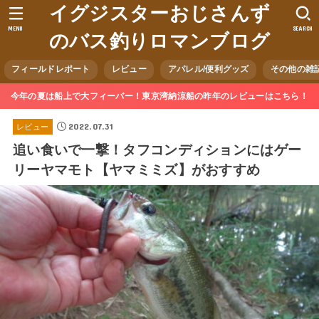
イグジスターおじさんず
MENU
SEARCH
のバス釣りロマンブログ
フィールドレポート
レビュー
アパレル/便利グッズ
その他の雑
今年の夏は船上で大フィーバー！東京湾納涼船の昨年のレビューはこちら！
2022.07.31
レビュー
追い食いで一撃！タフコンディションにはゲー
リーヤマモト【ヤマミミズ】がおすすめ