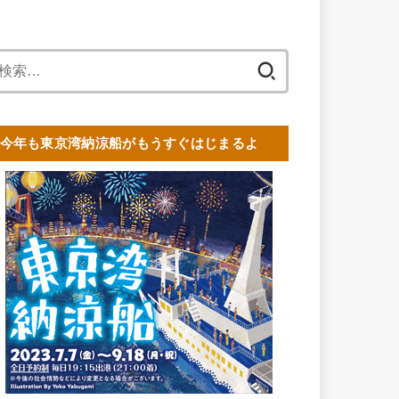
検
索:
今年も東京湾納涼船がもうすぐはじまるよ