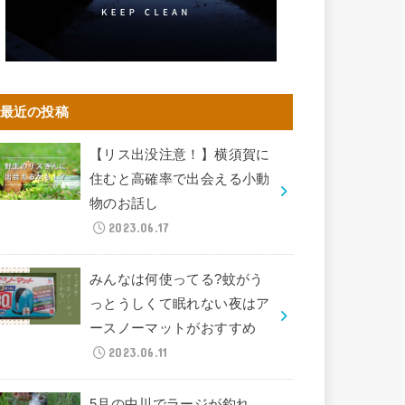
最近の投稿
【リス出没注意！】横須賀に
住むと高確率で出会える小動
物のお話し
2023.06.17
みんなは何使ってる?蚊がう
っとうしくて眠れない夜はア
ースノーマットがおすすめ
2023.06.11
5月の中川でラージが釣れ