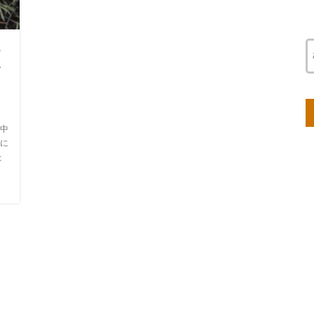
モ
す
中
に
た