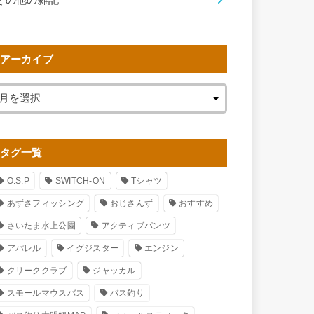
アーカイブ
タグ一覧
O.S.P
SWITCH-ON
Tシャツ
あずさフィッシング
おじさんず
おすすめ
さいたま水上公園
アクティブパンツ
アパレル
イグジスター
エンジン
クリーククラブ
ジャッカル
スモールマウスバス
バス釣り