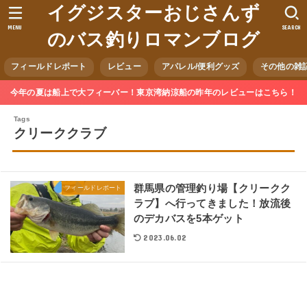
イグジスターおじさんず
MENU
SEARCH
のバス釣りロマンブログ
フィールドレポート
レビュー
アパレル/便利グッズ
その他の雑
今年の夏は船上で大フィーバー！東京湾納涼船の昨年のレビューはこちら！
クリーククラブ
群馬県の管理釣り場【クリークク
フィールドレポート
ラブ】へ行ってきました！放流後
のデカバスを5本ゲット
2023.06.02