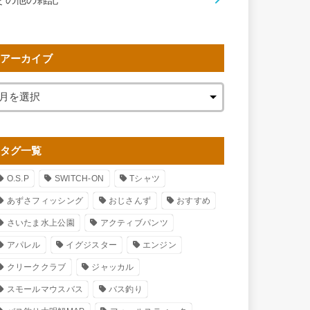
アーカイブ
タグ一覧
O.S.P
SWITCH-ON
Tシャツ
あずさフィッシング
おじさんず
おすすめ
さいたま水上公園
アクティブパンツ
アパレル
イグジスター
エンジン
クリーククラブ
ジャッカル
スモールマウスバス
バス釣り