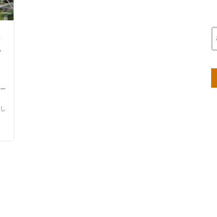
は
れ
ー
う
し
り