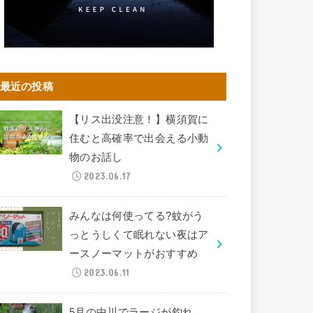
最近の投稿
【リス出没注意！】横須賀に
住むと高確率で出会える小動
物のお話し
2023.06.17
みんなは何使ってる?蚊がう
っとうしくて眠れない夜はア
ースノーマットがおすすめ
2023.06.11
5月の中川でラージが釣れ